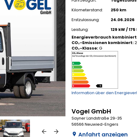
Fahrzeugart:
Tageszula
Kilometerstand:
250 km
Erstzulassung:
24.06.2026
Leistung:
129 kW / 175
Energieverbrauch kombiniert
CO₂-Emissionen kombiniert:
2
CO₂-Klasse:
G
Information über den Energieve
Vogel GmbH
Sayner Landstraße 29-35
56566 Neuwied-Engers
Anfahrt anzeigen