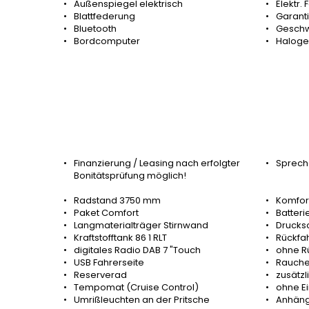
Außenspiegel elektrisch
Elektr.
Blattfederung
Garant
Bluetooth
Geschw
Bordcomputer
Haloge
Finanzierung / Leasing nach erfolgter
Spreche
Bonitätsprüfung möglich!
Radstand 3750 mm
Komfort
Paket Comfort
Batteri
Langmaterialträger Stirnwand
Drucksc
Kraftstofftank 86 1 RLT
Rückfa
digitales Radio DAB 7 "Touch
ohne R
USB Fahrerseite
Rauche
Reserverad
zusätz
Tempomat (Cruise Control)
ohne E
Umrißleuchten an der Pritsche
Anhänge