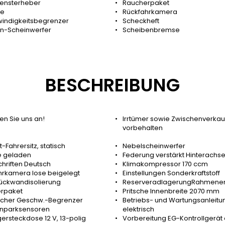
 Fensterheber
Raucherpaket
ie
Rückfahrkamera
indigkeitsbegrenzer
Scheckheft
n-Scheinwerfer
Scheibenbremse
BESCHREIBUNG
n Sie uns an!
Irrtümer sowie Zwischenverkau
vorbehalten
-Fahrersitz, statisch
Nebelscheinwerfer
e geladen
Federung verstärkt Hinterachs
hriften Deutsch
Klimakompressor 170 ccm
hrkamera lose beigelegt
Einstellungen Sonderkraftstoff
ückwandisolierung
ReserveradlagerungRahmene
rpaket
Pritsche Innenbreite 2070 mm
licher Geschw.-Begrenzer
Betriebs- und Wartungsanleitu
inparksensoren
elektrisch
rsteckdose 12 V, 13-polig
Vorbereitung EG-Kontrollgerät di