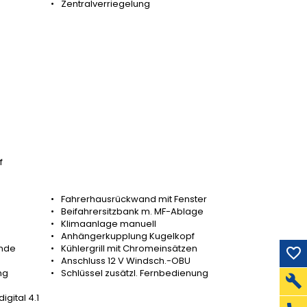
Zentralverriegelung
f
Fahrerhausrückwand mit Fenster
e
Beifahrersitzbank m. MF-Ablage
Klimaanlage manuell
Anhängerkupplung Kugelkopf
nde
Kühlergrill mit Chromeinsätzen
Anschluss 12 V Windsch.-OBU
ng
Schlüssel zusätzl. Fernbedienung
gital 4.1