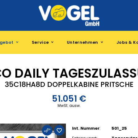
gebot
Service
Unternehmen
Jobs & Ka
CO DAILY
TAGESZULAS
35C18HA8D DOPPELKABINE PRITSCHE
51.051 €
MwSt. ausw.
Int. Nummer
:
501_25