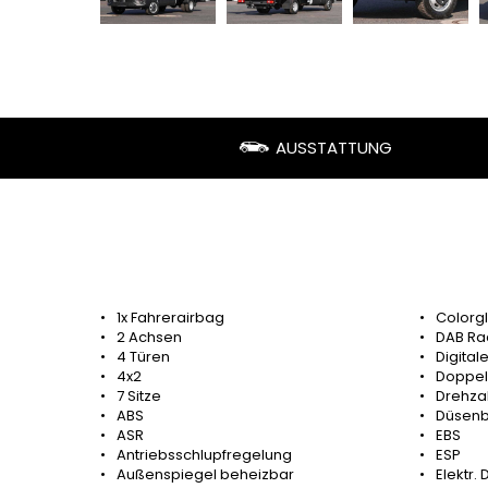
AUSSTATTUNG
1x Fahrerairbag
Colorg
2 Achsen
DAB Ra
4 Türen
Digital
4x2
Doppel
7 Sitze
Drehza
ABS
Düsenb
ASR
EBS
Antriebsschlupfregelung
ESP
Außenspiegel beheizbar
Elektr.