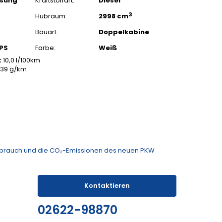
ssung
Kraftstoffart:
Diesel
3
Hubraum:
2998 cm
Bauart:
Doppelkabine
 PS
Farbe:
Weiß
:
10,0 l/100km
39 g/km
rbrauch und die CO₂-Emissionen des neuen PKW
Kontaktieren
02622-98870