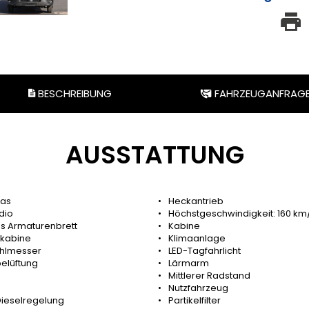
BESCHREIBUNG
FAHRZEUGANFRAG
AUSSTATTUNG
las
Heckantrieb
dio
Höchstgeschwindigkeit: 160 km
es Armaturenbrett
Kabine
kabine
Klimaanlage
hlmesser
LED-Tagfahrlicht
elüftung
Lärmarm
Mittlerer Radstand
Nutzfahrzeug
 Dieselregelung
Partikelfilter