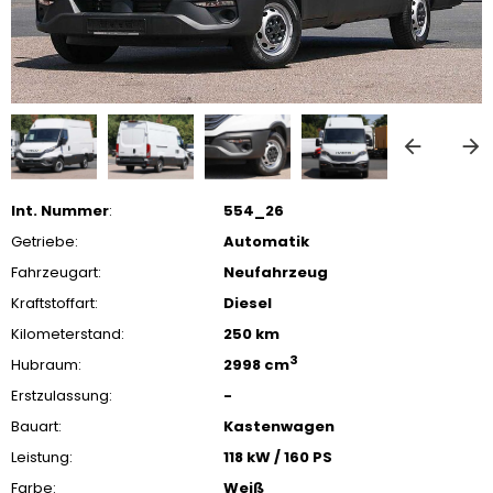
Int. Nummer
:
554_26
Getriebe:
Automatik
Fahrzeugart:
Neufahrzeug
Kraftstoffart:
Diesel
Kilometerstand:
250 km
3
Hubraum:
2998 cm
Erstzulassung:
-
Bauart:
Kastenwagen
Leistung:
118 kW / 160 PS
Farbe:
Weiß