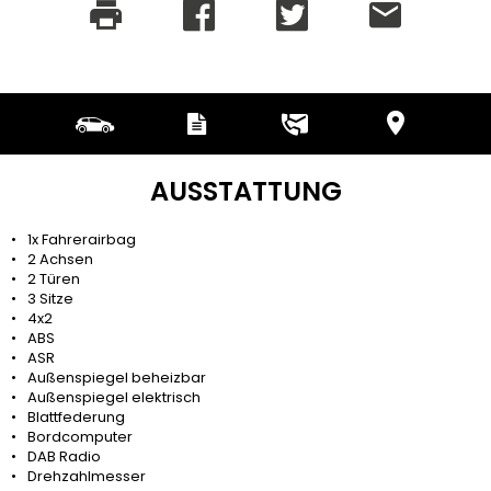
AUSSTATTUNG
1x Fahrerairbag
2 Achsen
2 Türen
3 Sitze
4x2
ABS
ASR
Außenspiegel beheizbar
Außenspiegel elektrisch
Blattfederung
Bordcomputer
DAB Radio
Drehzahlmesser