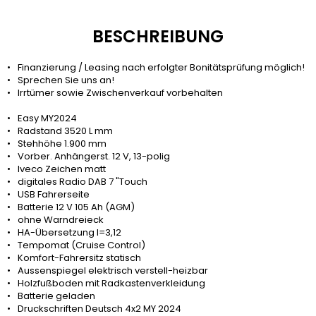
BESCHREIBUNG
Finanzierung / Leasing nach erfolgter Bonitätsprüfung möglich!
Sprechen Sie uns an!
Irrtümer sowie Zwischenverkauf vorbehalten
Easy MY2024
Radstand 3520 L mm
Stehhöhe 1.900 mm
Vorber. Anhängerst. 12 V, 13-polig
Iveco Zeichen matt
digitales Radio DAB 7 "Touch
USB Fahrerseite
Batterie 12 V 105 Ah (AGM)
ohne Warndreieck
HA-Übersetzung I=3,12
Tempomat (Cruise Control)
Komfort-Fahrersitz statisch
Aussenspiegel elektrisch verstell-heizbar
Holzfußboden mit Radkastenverkleidung
Batterie geladen
Druckschriften Deutsch 4x2 MY 2024