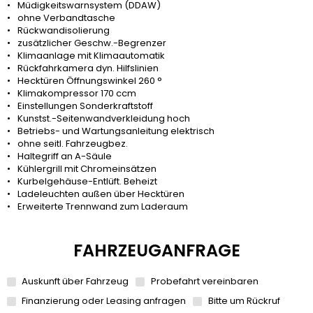
Müdigkeitswarnsystem (DDAW)
ohne Verbandtasche
Rückwandisolierung
zusätzlicher Geschw.-Begrenzer
Klimaanlage mit Klimaautomatik
Rückfahrkamera dyn. Hilfslinien
Hecktüren Öffnungswinkel 260 °
Klimakompressor 170 ccm
Einstellungen Sonderkraftstoff
Kunstst.-Seitenwandverkleidung hoch
Betriebs- und Wartungsanleitung elektrisch
ohne seitl. Fahrzeugbez.
Haltegriff an A-Säule
Kühlergrill mit Chromeinsätzen
Kurbelgehäuse-Entlüft. Beheizt
Ladeleuchten außen über Hecktüren
Erweiterte Trennwand zum Laderaum
FAHRZEUGANFRAGE
Auskunft über Fahrzeug
Probefahrt vereinbaren
Finanzierung oder Leasing anfragen
Bitte um Rückruf