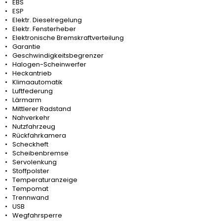
EBS
ESP
Elektr. Dieselregelung
Elektr. Fensterheber
Elektronische Bremskraftverteilung
Garantie
Geschwindigkeitsbegrenzer
Halogen-Scheinwerfer
Heckantrieb
Klimaautomatik
Luftfederung
Lärmarm
Mittlerer Radstand
Nahverkehr
Nutzfahrzeug
Rückfahrkamera
Scheckheft
Scheibenbremse
Servolenkung
Stoffpolster
Temperaturanzeige
Tempomat
Trennwand
USB
Wegfahrsperre