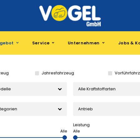
gebot
Service
Unternehmen
Jobs & Ka
zeug
Jahresfahrzeug
Vorführfahr
odelle
Alle Kraftstoffarten
ategorien
Antrieb
Leistung