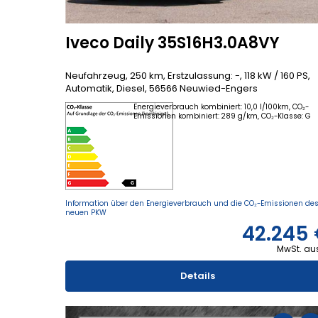
Iveco Daily 35S16H3.0A8VY
Neufahrzeug, 250 km, Erstzulassung: -, 118 kW / 160 PS,
Automatik, Diesel, 56566 Neuwied-Engers
Energieverbrauch kombiniert: 10,0 l/100km, CO₂-
Emissionen kombiniert: 289 g/km, CO₂-Klasse: G
Information über den Energieverbrauch und die CO₂-Emissionen de
neuen PKW
42.245
MwSt. au
Details