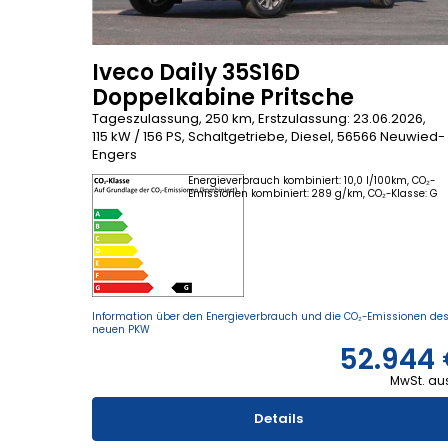
Iveco Daily 35S16D
Doppelkabine Pritsche
Tageszulassung, 250 km, Erstzulassung: 23.06.2026,
115 kW / 156 PS, Schaltgetriebe, Diesel, 56566 Neuwied-
Engers
Energieverbrauch kombiniert: 10,0 l/100km, CO₂-
Emissionen kombiniert: 289 g/km, CO₂-Klasse: G
Information über den Energieverbrauch und die CO₂-Emissionen de
neuen PKW
52.944
MwSt. au
Details