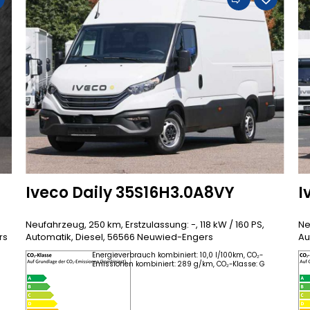
Iveco Daily 35S16H3.0A8VY
I
Neufahrzeug, 250 km, Erstzulassung: -, 118 kW / 160 PS,
Ne
rs
Automatik, Diesel, 56566 Neuwied-Engers
Au
Energieverbrauch kombiniert: 10,0 l/100km, CO₂-
Emissionen kombiniert: 289 g/km, CO₂-Klasse: G