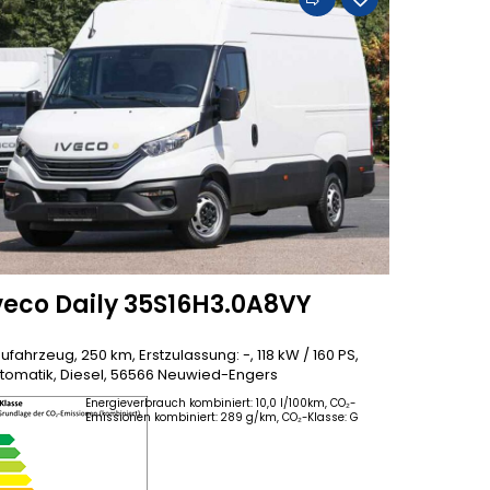
veco Daily 35S16H3.0A8VY
ufahrzeug, 250 km, Erstzulassung: -, 118 kW / 160 PS,
tomatik, Diesel, 56566 Neuwied-Engers
Energieverbrauch kombiniert: 10,0 l/100km, CO₂-
Emissionen kombiniert: 289 g/km, CO₂-Klasse: G