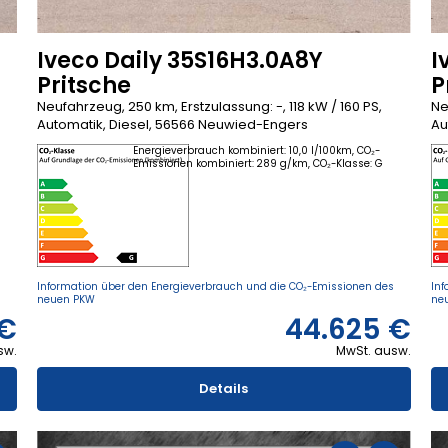
Iveco Daily 35S16H3.0A8Y
I
Pritsche
P
Neufahrzeug, 250 km, Erstzulassung: -, 118 kW / 160 PS,
Ne
Automatik, Diesel, 56566 Neuwied-Engers
Au
Energieverbrauch kombiniert: 10,0 l/100km, CO₂-
Emissionen kombiniert: 289 g/km, CO₂-Klasse: G
s
Information über den Energieverbrauch und die CO₂-Emissionen des
Inf
neuen PKW
ne
 €
44.625 €
sw.
MwSt. ausw.
Details