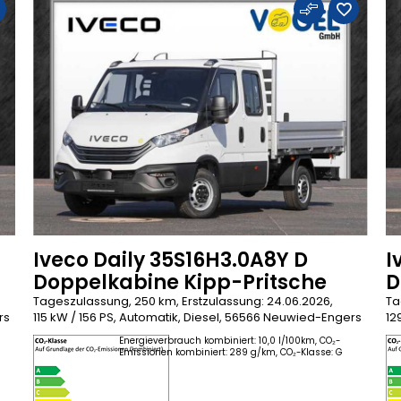
Iveco Daily 35S16H3.0A8Y D
I
Doppelkabine Kipp-Pritsche
D
Tageszulassung, 250 km, Erstzulassung: 24.06.2026,
Ta
rs
115 kW / 156 PS, Automatik, Diesel, 56566 Neuwied-Engers
12
Energieverbrauch kombiniert: 10,0 l/100km, CO₂-
Emissionen kombiniert: 289 g/km, CO₂-Klasse: G