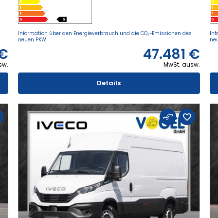
s
Information über den Energieverbrauch und die CO₂-Emissionen des
Inf
neuen PKW
ne
 €
47.481 €
sw.
MwSt. ausw.
Details