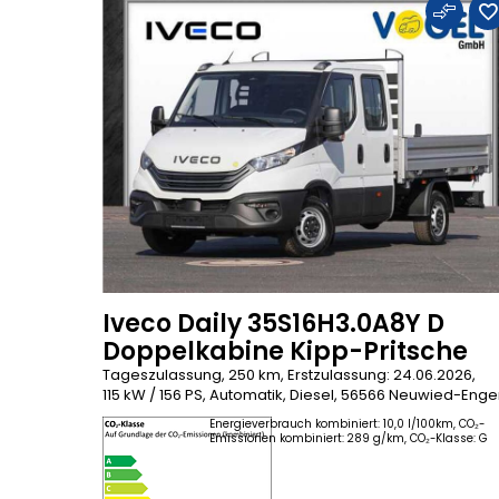
Iveco Daily 35S16H3.0A8Y D
Doppelkabine Kipp-Pritsche
Tageszulassung, 250 km, Erstzulassung: 24.06.2026,
115 kW / 156 PS, Automatik, Diesel, 56566 Neuwied-Enge
Energieverbrauch kombiniert: 10,0 l/100km, CO₂-
Emissionen kombiniert: 289 g/km, CO₂-Klasse: G