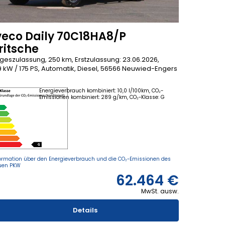
veco Daily 70C18HA8/P
ritsche
geszulassung, 250 km, Erstzulassung: 23.06.2026,
9 kW / 175 PS, Automatik, Diesel, 56566 Neuwied-Engers
Energieverbrauch kombiniert: 10,0 l/100km, CO₂-
Emissionen kombiniert: 289 g/km, CO₂-Klasse: G
ormation über den Energieverbrauch und die CO₂-Emissionen des
uen PKW
62.464 €
MwSt. ausw.
Details