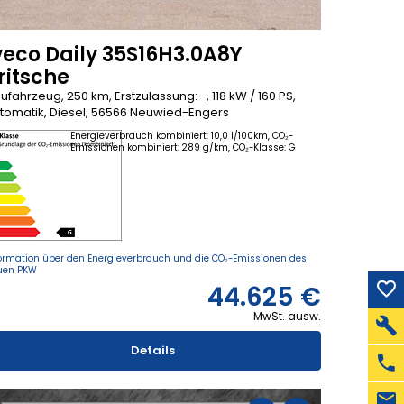
veco Daily 35S16H3.0A8Y
ritsche
ufahrzeug, 250 km, Erstzulassung: -, 118 kW / 160 PS,
tomatik, Diesel, 56566 Neuwied-Engers
Energieverbrauch kombiniert: 10,0 l/100km, CO₂-
Emissionen kombiniert: 289 g/km, CO₂-Klasse: G
ormation über den Energieverbrauch und die CO₂-Emissionen des
uen PKW
44.625 €
MwSt. ausw.
Details