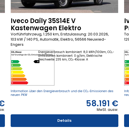
Iveco Daily 35S14E V
I
Kastenwagen Elektro
P
Vorführfahrzeug, 1.250 km, Erstzulassung: 20.03.2026,
Ta
103 kW / 140 PS, Automatik, Elektro, 56566 Neuwied-
12
Engers
Energieverbrauch kombiniert: 8,0 kWh/100km, CO₂-
Emissionen kombiniert: 0 g/km, Elektrische
Reichweite: 235 km, CO₂-Klasse: A
s
Information über den Energieverbrauch und die CO₂-Emissionen des
Inf
neuen PKW
ne
 €
58.191 €
sw.
MwSt. ausw.
Details